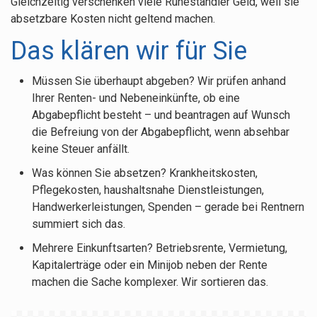
Gleichzeitig verschenken viele Ruheständler Geld, weil sie
Betriebswirtschaftliche Beratung
absetzbare Kosten nicht geltend machen.
Existenzgründung
Das klären wir für Sie
English
Müssen Sie überhaupt abgeben? Wir prüfen anhand
Spezialthemen
Ihrer Renten- und Nebeneinkünfte, ob eine
Steuerberatung für Vereine
Abgabepflicht besteht – und beantragen auf Wunsch
Photovoltaik
die Befreiung von der Abgabepflicht, wenn absehbar
keine Steuer anfällt.
Steuererklärung für Rentner
Was können Sie absetzen? Krankheitskosten,
Onlinehandel
Pflegekosten, haushaltsnahe Dienstleistungen,
Künstlersozialkasse & KSK-Abgabe
Handwerkerleistungen, Spenden – gerade bei Rentnern
summiert sich das.
Scheinselbständigkeit
Mehrere Einkunftsarten? Betriebsrente, Vermietung,
Kassenführung
Kapitalerträge oder ein Minijob neben der Rente
Verfahrensdokumentation
machen die Sache komplexer. Wir sortieren das.
E-Rechnung