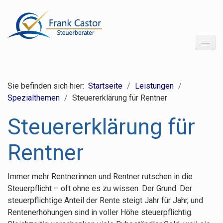
Startseite
Sie befinden sich hier:
Startseite
/
Leistungen
/
Über uns
Spezialthemen
/
Steuererklärung für Rentner
Leistungen
Steuererklärung für
Leistungsübersicht
Rentner
Finanzbuchhaltung
Lohnbuchhaltung
Immer mehr Rentnerinnen und Rentner rutschen in die
Jahresabschluss
Steuerpflicht – oft ohne es zu wissen. Der Grund: Der
Steuererklärungen
steuerpflichtige Anteil der Rente steigt Jahr für Jahr, und
Rentenerhöhungen sind in voller Höhe steuerpflichtig.
Gestaltungsberatung