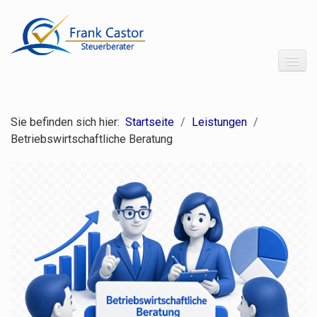
Startseite
Sie befinden sich hier:
Startseite
/
Leistungen
/
Über uns
Betriebswirtschaftliche Beratung
Leistungen
Leistungsübersicht
Finanzbuchhaltung
Lohnbuchhaltung
Jahresabschluss
Steuererklärungen
Gestaltungsberatung