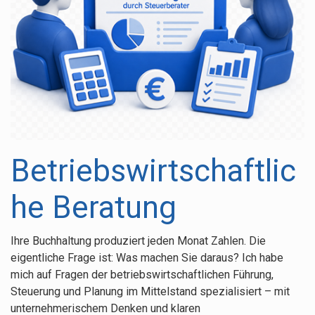
Betriebswirtschaftliche Beratung
Existenzgründung
English
Spezialthemen
Erstgespräch
Wechsel
Betriebswirtschaftlic
Service & Downloads
he Beratung
Kontakt
Karriere
Ihre Buchhaltung produziert jeden Monat Zahlen. Die
eigentliche Frage ist: Was machen Sie daraus? Ich habe
mich auf Fragen der betriebswirtschaftlichen Führung,
Steuerung und Planung im Mittelstand spezialisiert – mit
unternehmerischem Denken und klaren