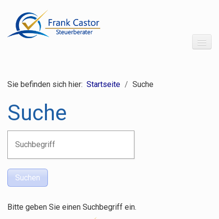
Startseite
Sie befinden sich hier:
Startseite
/
Suche
Über uns
Suche
Leistungen
Erstgespräch
Wechsel
Service & Downloads
Kontakt
Bitte geben Sie einen Suchbegriff ein.